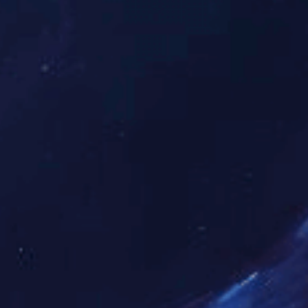
研究学习贯彻落实举措，强调要把学
好学习、宣讲、宣传工作，切实将全
坚定不移推动企业高质量发展。
切实把思想和行动统一到全会精神上