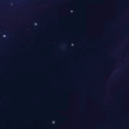
公司所属各党支部持续深入学
为核心的党中央决策部署上来，凝