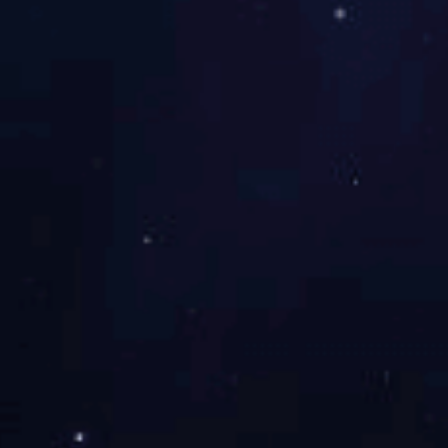
斗志，为企业高质量发展贡献力量
上一篇：
党建品牌展播 | 银川中铁水务西线项目办党
下一篇：
银川中铁水务党委召开“七一”表彰大会暨树