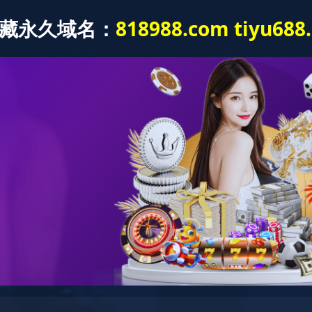
万象城手机在线官网-万象城(中国)
关于我们
新闻中心