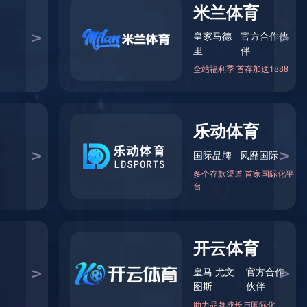
您的当前位置：
万象城手机在线官网-万象城(中国)
>
党群建设
水漾青春
贯彻党的二十届四中全会精