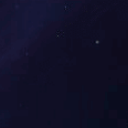
▲
灵武供水公司
▲
客服联合党支部
▲
水润公司党支部
▲
西线项目办党支部
▲
机关党支部
习宣传贯彻党的二十届四中全会精神，一致表示
心聚力谋发展、真抓实干做表率，以更加饱满的