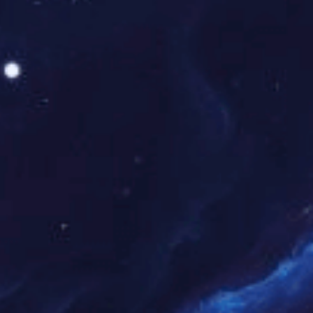
▲
万象城手机在线官网-万象城(中国)党支部
▲
工程事业中心党支部