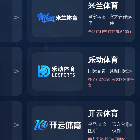
您的当前位置：
万象城手机在线官网-万象城(中国)
>
党群建设
水漾青春
集体谈话