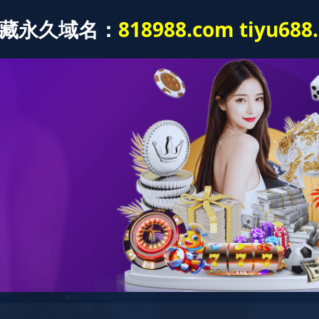
万象城手机在线官网-万象城(中国)
关于我们
新闻中心