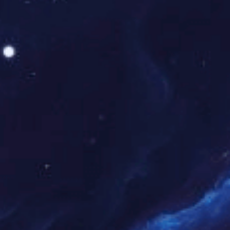
工作实施办法》精神，中国铁工投资集团、中铁水务集团纪委20
设集体谈话。